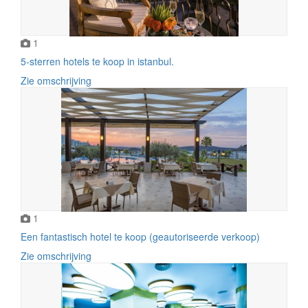
1
5-sterren hotels te koop in istanbul.
Zie omschrijving
1
Een fantastisch hotel te koop (geautoriseerde verkoop)
Zie omschrijving