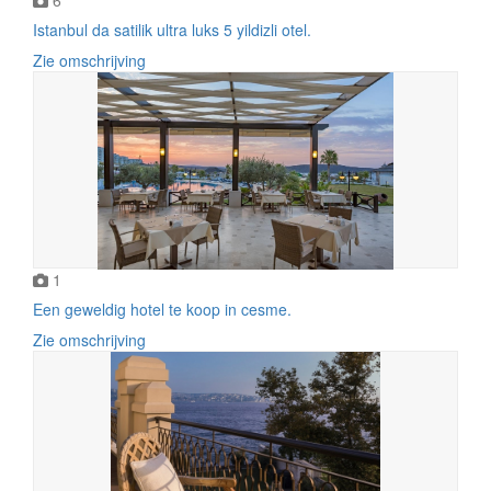
Istanbul da satilik ultra luks 5 yildizli otel.
Zie omschrijving
1
Een geweldig hotel te koop in cesme.
Zie omschrijving