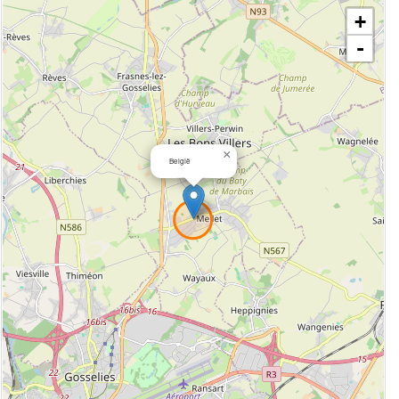
+
-
×
België