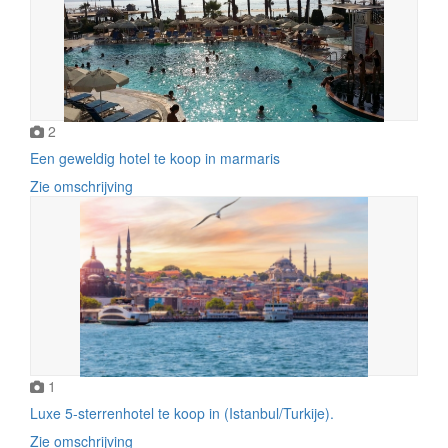
2
Een geweldig hotel te koop in marmaris
Zie omschrijving
1
Luxe 5-sterrenhotel te koop in (Istanbul/Turkije).
Zie omschrijving