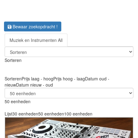
Bewaar zoekopdracht !
Muziek en Instrumenten All
Sorteren
Sorteren
Prijs laag - hoog
Prijs hoog - laag
Datum oud -
nieuw
Datum nieuw - oud
50 eenheden
Lijst
30 eenheden
50 eenheden
100 eenheden