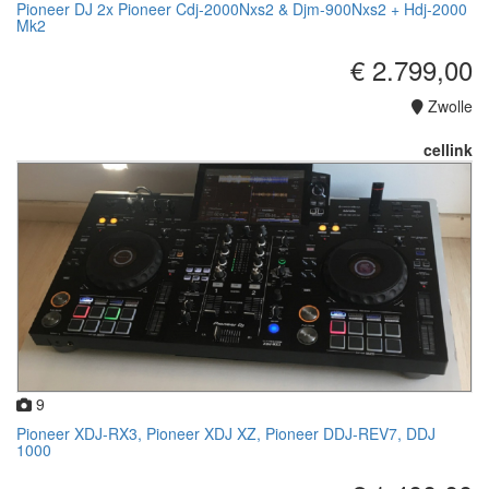
Pioneer DJ 2x Pioneer Cdj-2000Nxs2 & Djm-900Nxs2 + Hdj-2000
Mk2
€ 2.799,00
Zwolle
cellink
9
Pioneer XDJ-RX3, Pioneer XDJ XZ, Pioneer DDJ-REV7, DDJ
1000