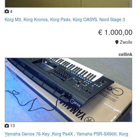
4
Korg M3, Korg Kronos, Korg Pa4x, Korg OASYS, Nord Stage 3
€ 1.000,00
Zwolle
cellink
13
Yamaha Genos 76-Key ,Korg Pa4X , Yamaha PSR-SX900, Korg