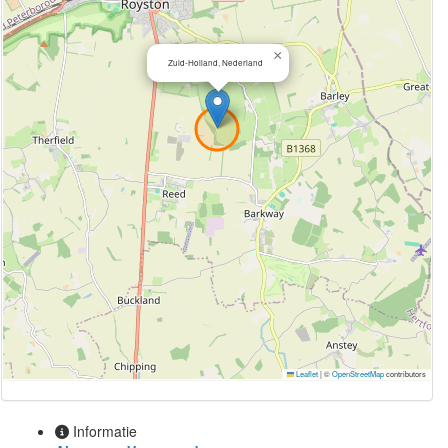
×
Zuid-Holland, Nederland
Leaflet
|
©
OpenStreetMap
contributors
Informatie