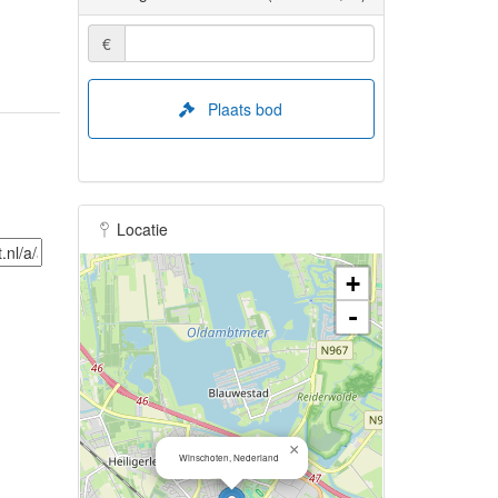
€
Plaats bod
Locatie
+
-
×
Winschoten, Nederland