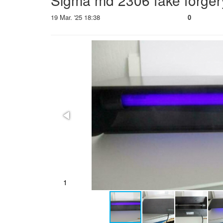
Sigma md 2306 fake forgery
19 Mar. '25 18:38
0
1
2