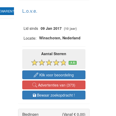
L.o.v.e.
EWAREN?
Lid sinds
09 Jan 2017
(10 jaar)
Winschoten, Nederland
Locatie:
Aantal Sterren
(4.8)
Klik voor beoordeling
Advertenties van (373)
Bewaar zoekopdracht !
Biedingen
(Vanaf € 0,00)