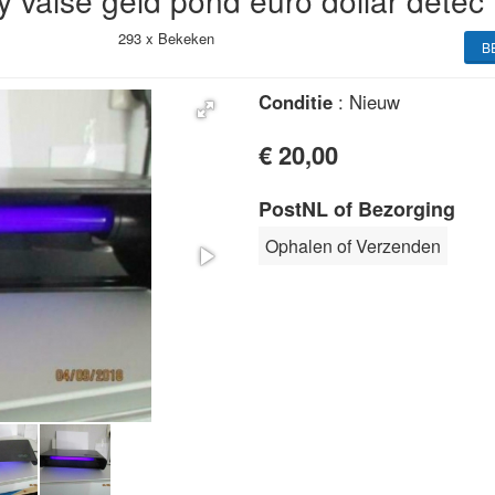
 valse geld pond euro dollar detec
293 x
Bekeken
B
Conditie
: Nieuw
€ 20,00
PostNL of Bezorging
Ophalen of Verzenden