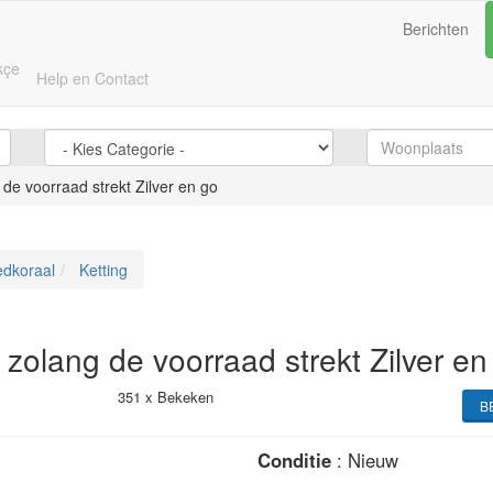
Berichten
kçe
Help en Contact
de voorraad strekt Zilver en go
dkoraal
Ketting
zolang de voorraad strekt Zilver en
351 x
Bekeken
B
Conditie
: Nieuw