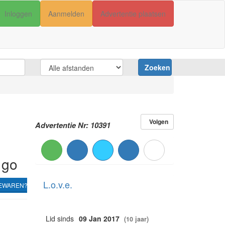
Inloggen
Aanmelden
Advertentie plaatsen
Zoeken
Volgen
Advertentie Nr: 10391
 go
L.o.v.e.
EWAREN?
Lid sinds
09 Jan 2017
(10 jaar)