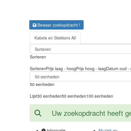
Bewaar zoekopdracht !
Kabels en Stekkers All
Sorteren
Sorteren
Prijs laag - hoog
Prijs hoog - laag
Datum oud - 
50 eenheden
Lijst
30 eenheden
50 eenheden
100 eenheden
Uw zoekopdracht heeft geen
Informatie
Muziek en