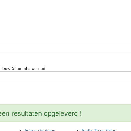
nieuw
Datum nieuw - oud
 resultaten opgeleverd !
Auto onderdelen
Audio, Tv en Video