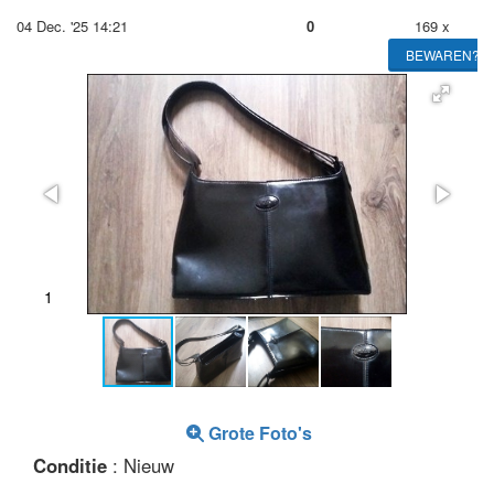
04 Dec. '25 14:21
0
169 x
BEWAREN?
1
2
Grote Foto's
Conditie
: Nieuw