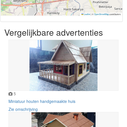
Leaflet
|
©
OpenStreetMap
contributors
Vergelijkbare advertenties
5
Miniatuur houten handgemaakte huis
Zie omschrijving