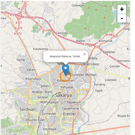
+
-
×
Adapazarı/Sakarya, Turkije