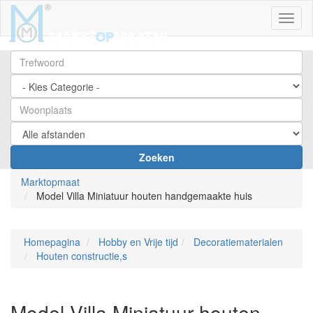
Toggl
Zoeken
Marktopmaat
Model Villa Miniatuur houten handgemaakte huis
Homepagina
Hobby en Vrije tijd
Decoratiematerialen
Houten constructie,s
Model Villa Miniatuur houten