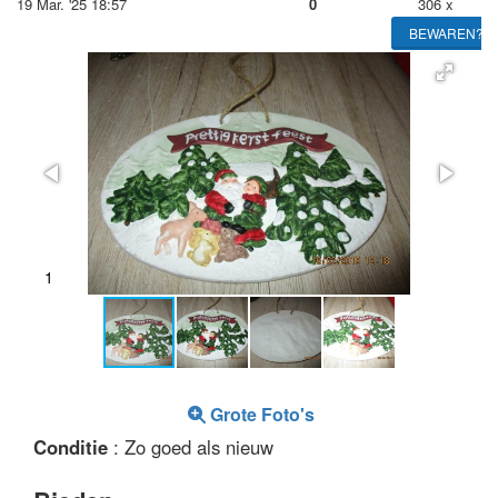
19 Mar. '25 18:57
0
306 x
BEWAREN?
1
2
Grote Foto's
Conditie
: Zo goed als nieuw