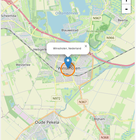
-
×
Winschoten, Nederland