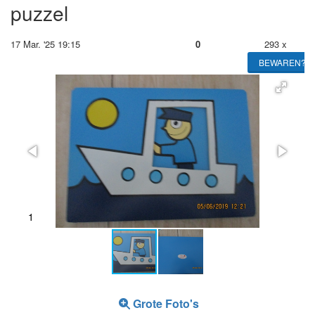
puzzel
17 Mar. '25 19:15
0
293 x
BEWAREN?
1
2
Grote Foto's