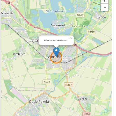
-
×
Winschoten, Nederland