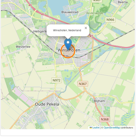
×
Winschoten, Nederland
Leaflet
|
©
OpenStreetMap
contributors