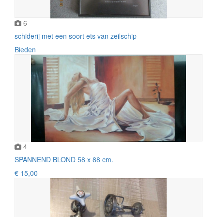
6
schiderij met een soort ets van zeilschip
Bieden
4
SPANNEND BLOND 58 x 88 cm.
€ 15,00