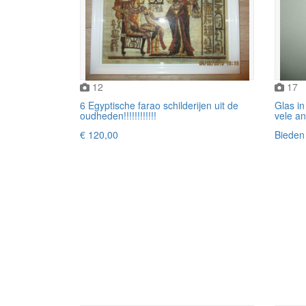
12
17
6 Egyptische farao schilderijen uit de
Glas in
oudheden!!!!!!!!!!!!
vele a
€ 120,00
Bieden