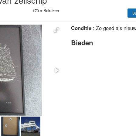
van zeilschip
179 x
Bekeken
B
Conditie
: Zo goed als nieu
Bieden