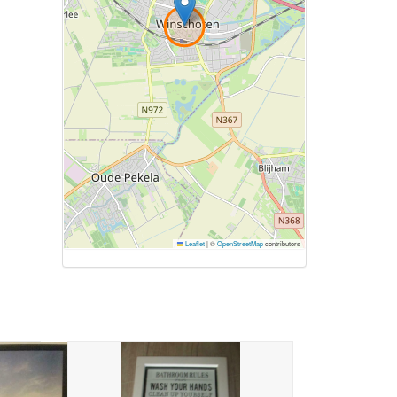
Leaflet
|
©
OpenStreetMap
contributors