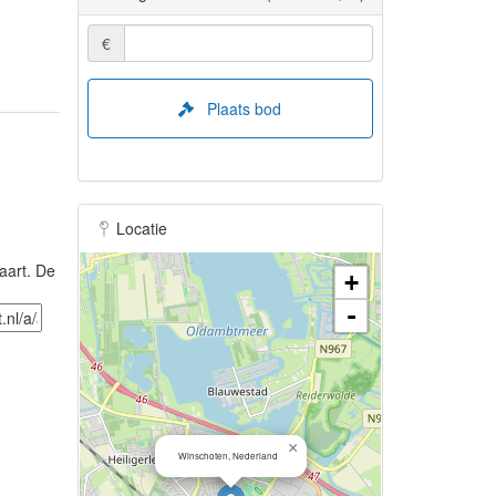
€
Plaats bod
Locatie
aart. De
+
-
×
Winschoten, Nederland