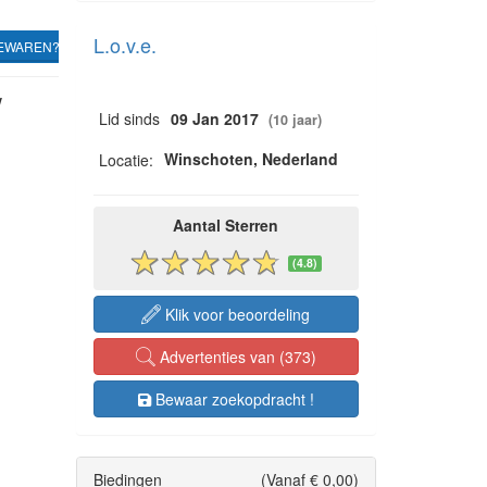
L.o.v.e.
EWAREN?
w
Lid sinds
09 Jan 2017
(10 jaar)
Winschoten, Nederland
Locatie:
Aantal Sterren
(4.8)
Klik voor beoordeling
Advertenties van (373)
Bewaar zoekopdracht !
Biedingen
(Vanaf € 0,00)