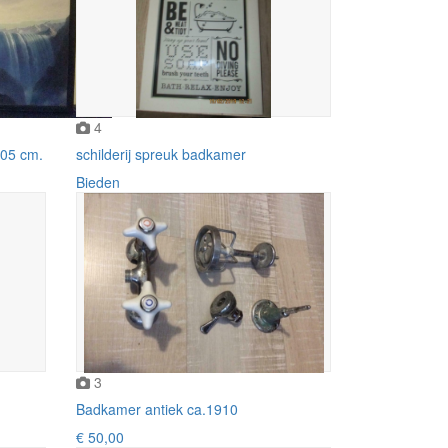
4
 105 cm.
schilderij spreuk badkamer
Bieden
3
Badkamer antiek ca.1910
€ 50,00