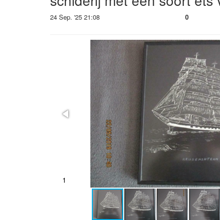
schiderij met een soort ets 
24 Sep. '25 21:08
0
2