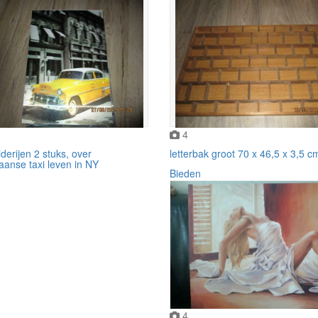
4
derijen 2 stuks, over
letterbak groot 70 x 46,5 x 3,5 c
aanse taxi leven in NY
Bieden
4