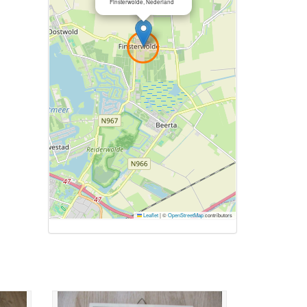
Finsterwolde, Nederland
Leaflet
|
©
OpenStreetMap
contributors