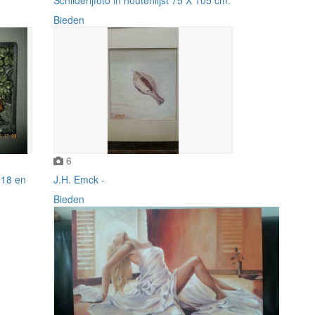
Bieden
6
 18 en
J.H. Emck -
Bieden