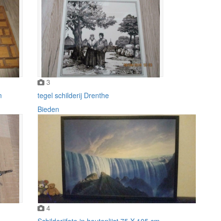
3
m
tegel schilderij Drenthe
Bieden
4
Schilderijfoto in houtenlijst 75 X 105 cm.