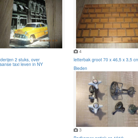
4
derijen 2 stuks, over
letterbak groot 70 x 46,5 x 3,5 c
aanse taxi leven in NY
Bieden
3
Badkamer antiek ca.1910