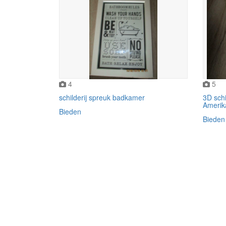
4
5
schilderij spreuk badkamer
3D schi
Amerik
Bieden
Bieden