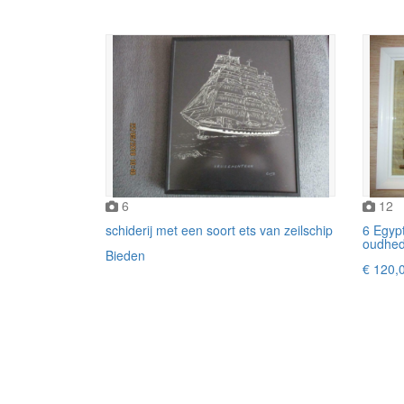
6
12
schiderij met een soort ets van zeilschip
6 Egypt
oudheden
Bieden
€ 120,