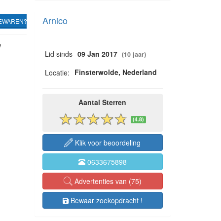
Arnico
EWAREN?
w
Lid sinds
09 Jan 2017
(10 jaar)
Finsterwolde, Nederland
Locatie:
Aantal Sterren
(4.8)
Klik voor beoordeling
0633675898
Advertenties van (75)
Bewaar zoekopdracht !