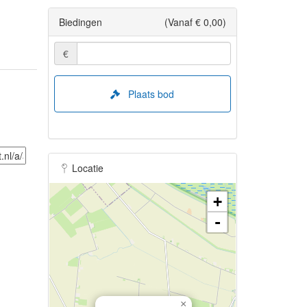
Biedingen
(Vanaf € 0,00)
€
Plaats bod
Locatie
+
-
×