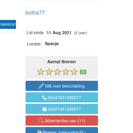
botha77
EWAREN?
Lid sinds
11 Aug 2021
(5 jaar)
Spanje
Locatie:
Aantal Sterren
(5)
Klik voor beoordeling
00447451285577
00447451285577
Advertenties van (11)
Bewaar zoekopdracht !