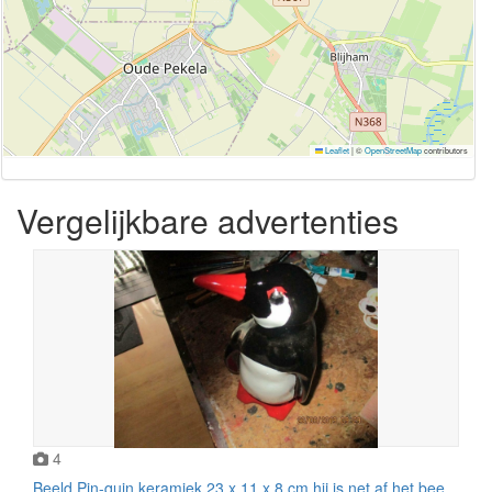
Leaflet
|
©
OpenStreetMap
contributors
Vergelijkbare advertenties
4
Beeld Pin-quin keramiek 23 x 11 x 8 cm hij is net af het bee