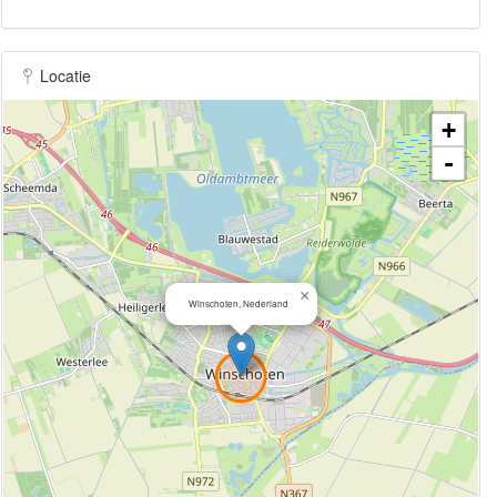
Locatie
+
-
×
Winschoten, Nederland