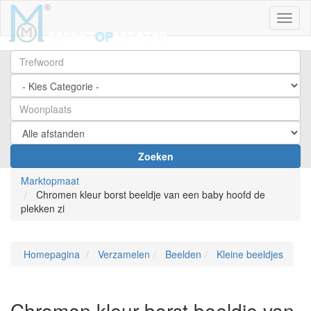
Toggl
Zoeken
Marktopmaat
Chromen kleur borst beeldje van een baby hoofd de
plekken zi
Homepagina
Verzamelen
Beelden
Kleine beeldjes
Chromen kleur borst beeldje van