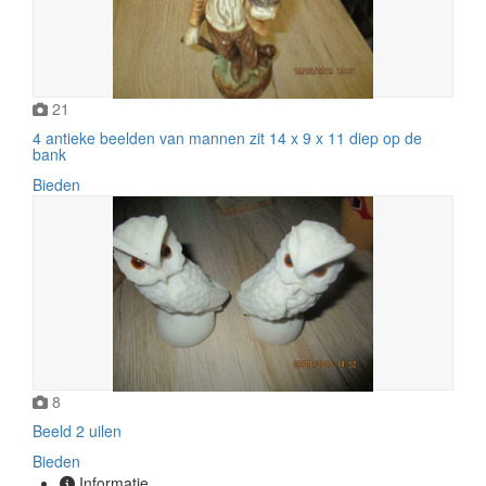
21
4 antieke beelden van mannen zit 14 x 9 x 11 diep op de
bank
Bieden
8
Beeld 2 uilen
Bieden
Informatie