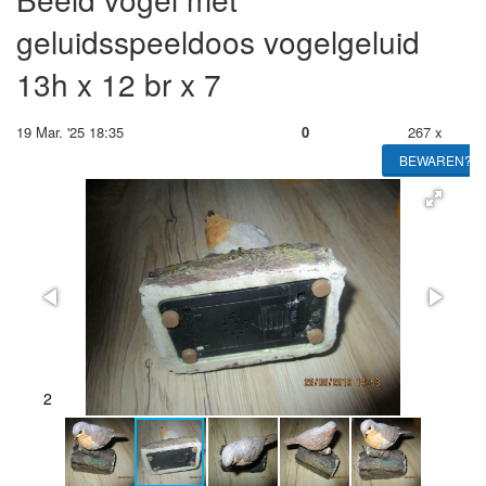
geluidsspeeldoos vogelgeluid
13h x 12 br x 7
19 Mar. '25 18:35
0
267 x
BEWAREN?
2