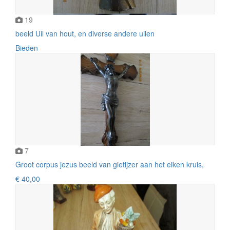
19
beeld Uil van hout, en diverse andere uilen
Bieden
7
Groot corpus jezus beeld van gietijzer aan het eiken kruis,
€ 40,00