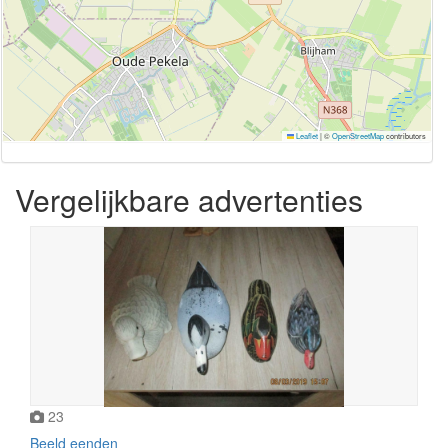
Leaflet
|
©
OpenStreetMap
contributors
Vergelijkbare advertenties
23
Beeld eenden