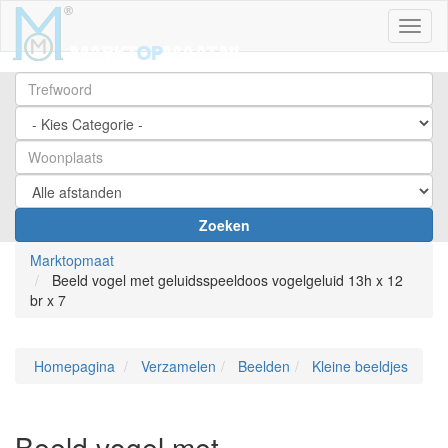
Toggl
Zoeken
Marktopmaat
Beeld vogel met geluidsspeeldoos vogelgeluid 13h x 12
br x 7
Homepagina
Verzamelen
Beelden
Kleine beeldjes
Beeld vogel met