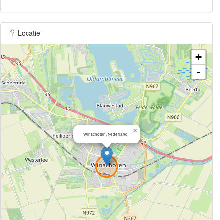
Locatie
+
-
×
Winschoten, Nederland