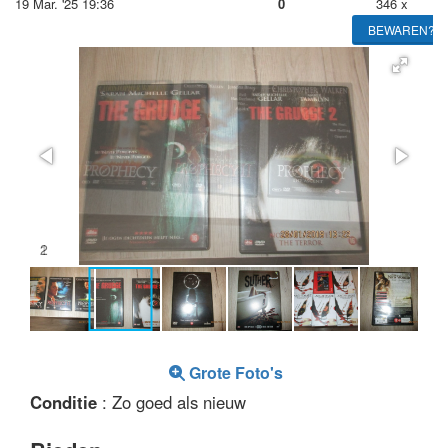
19 Mar. '25 19:36
0
346 x
BEWAREN?
2
Grote Foto's
Conditie
: Zo goed als nieuw