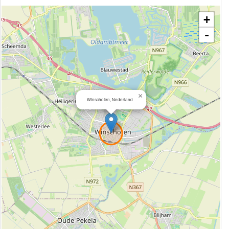
+
-
×
Winschoten, Nederland