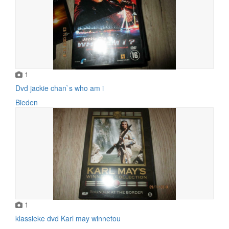
1
Dvd jackie chan`s who am i
Bieden
1
klassieke dvd Karl may winnetou