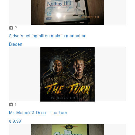
2
2 dvd`s notting hill en maid in manhattan
Bieden
1
Mr. Memoir & Drico - The Turn
€ 9,99