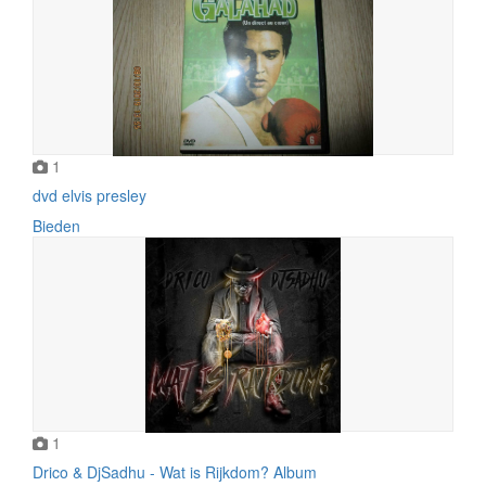
1
dvd elvis presley
Bieden
1
Drico & DjSadhu - Wat is Rijkdom? Album