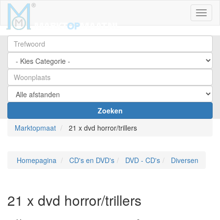
Toggl
Zoeken
Marktopmaat
21 x dvd horror/trillers
Homepagina
CD's en DVD's
DVD - CD's
Diversen
21 x dvd horror/trillers