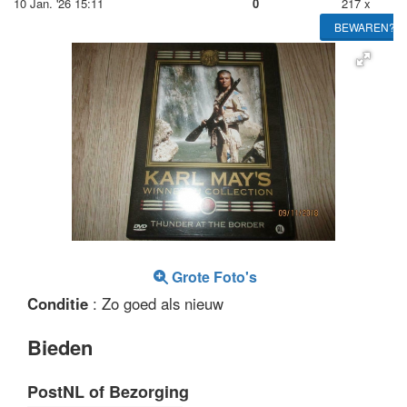
10 Jan. '26 15:11
0
217 x
BEWAREN?
Grote Foto's
Conditie
: Zo goed als nieuw
Bieden
PostNL of Bezorging