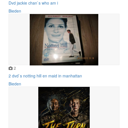
Dvd jackie chan`s who am i
Bieden
2
2 dvd`s notting hill en maid in manhattan
Bieden