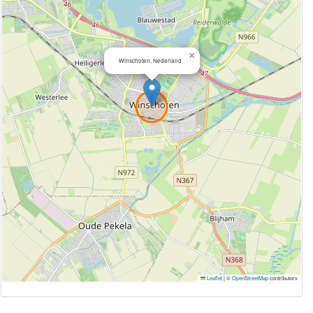
×
Winschoten, Nederland
Leaflet
|
©
OpenStreetMap
contributors