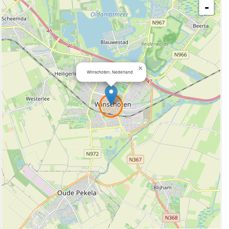
-
×
Winschoten, Nederland