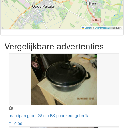
Leaflet
|
©
OpenStreetMap
contributors
Vergelijkbare advertenties
1
braadpan groot 28 cm BK paar keer gebruikt
€ 10,00