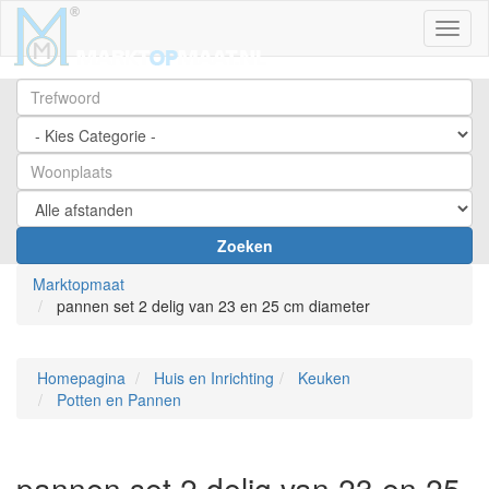
Toggl
Zoeken
Marktopmaat
pannen set 2 delig van 23 en 25 cm diameter
Homepagina
Huis en Inrichting
Keuken
Potten en Pannen
pannen set 2 delig van 23 en 25