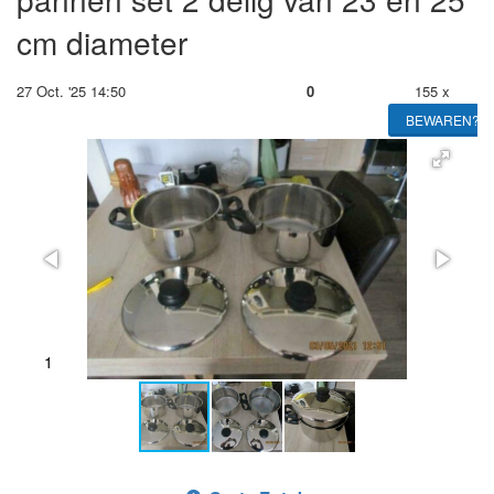
cm diameter
27 Oct. '25 14:50
0
155 x
BEWAREN?
1
2