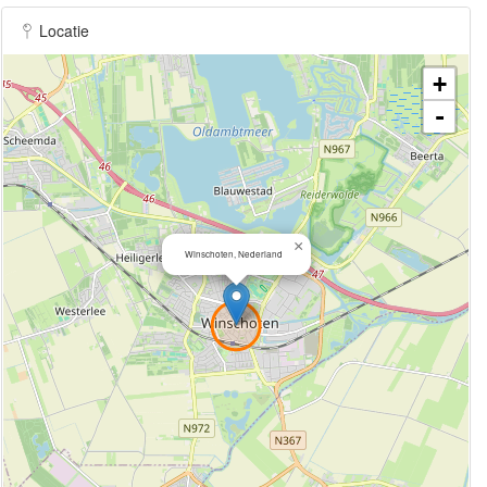
Locatie
+
-
×
Winschoten, Nederland