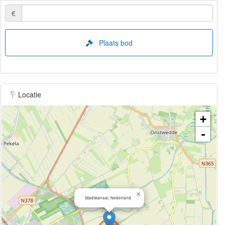
€
Plaats bod
Locatie
+
-
×
Stadskanaal, Nederland