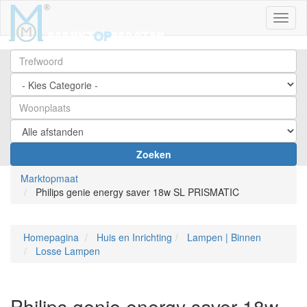
Toggl
Zoeken
Marktopmaat
Philips genie energy saver 18w SL PRISMATIC
Homepagina
Huis en Inrichting
Lampen | Binnen
Losse Lampen
Philips genie energy saver 18w