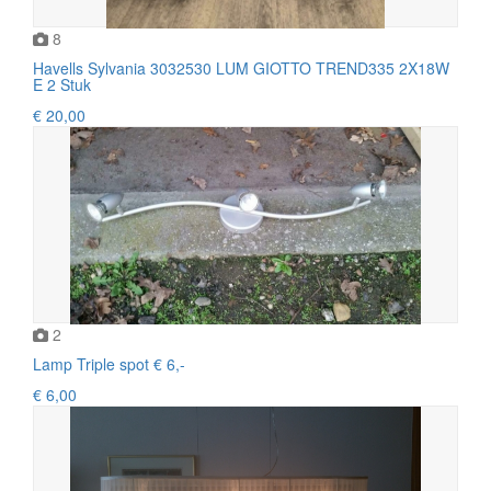
8
Havells Sylvania 3032530 LUM GIOTTO TREND335 2X18W
E 2 Stuk
€ 20,00
2
Lamp Triple spot € 6,-
€ 6,00