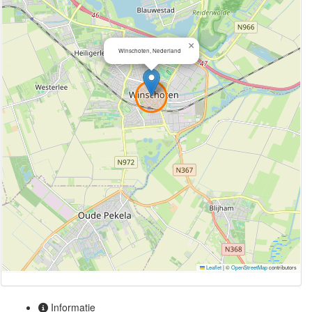
×
Winschoten, Nederland
Leaflet
|
©
OpenStreetMap
contributors
Informatie