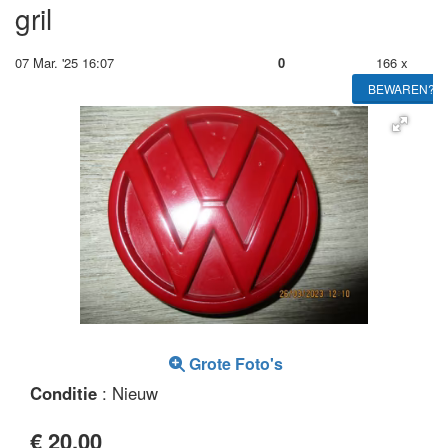
gril
07 Mar. '25 16:07
0
166 x
BEWAREN?
Grote Foto's
Conditie
: Nieuw
€ 20,00