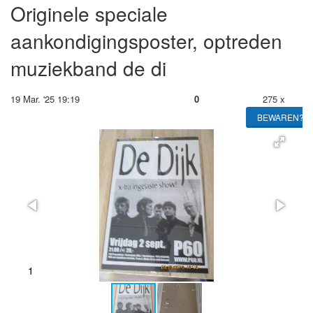
Originele speciale
aankondigingsposter, optreden
muziekband de di
19 Mar. '25 19:19
0
275 x
BEWAREN?
1
2