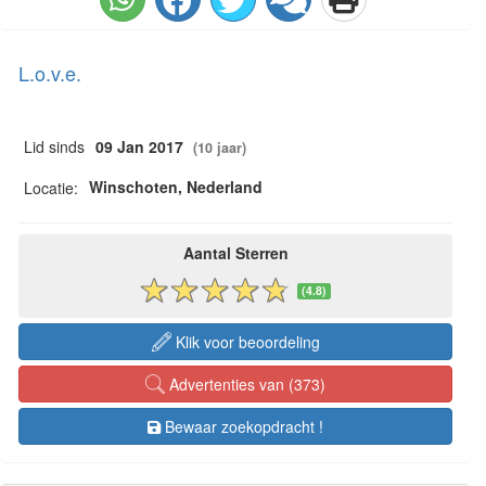
L.o.v.e.
Lid sinds
09 Jan 2017
(10 jaar)
Winschoten, Nederland
Locatie:
Aantal Sterren
(4.8)
Klik voor beoordeling
Advertenties van (373)
Bewaar zoekopdracht !