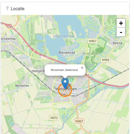
Locatie
+
-
×
Winschoten, Nederland