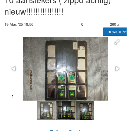
nieuw!!!!!!!!!!!!!!!!
19 Mar. '25 18:56
0
260 x
BEWAREN?
1
2