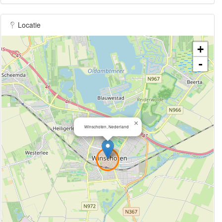
Locatie
+
-
×
Winschoten, Nederland