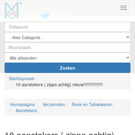
Toggl
Zoeken
Marktopmaat
10 aanstekers ( zippo achtig) nieuw!!!!!!!!!!!!!!!!
Homepagina
Verzamelen
Rook en Tabakwaren
Aanstekers
10 aanstekers ( zippo achtig)