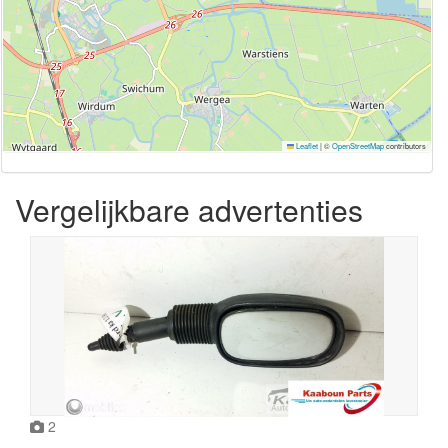
Leaflet
|
©
OpenStreetMap
contributors
Vergelijkbare advertenties
2