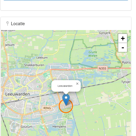
Locatie
+
-
×
Leeuwarden