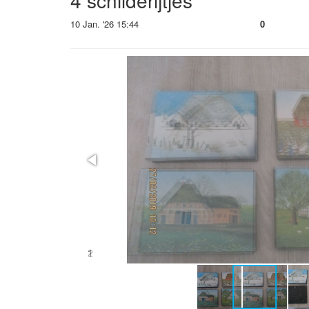
4 schilderijtjes
10 Jan. '26 15:44
0
2