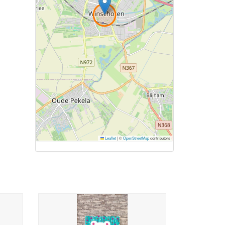
Leaflet
|
©
OpenStreetMap
contributors