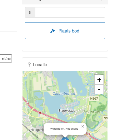
€
Plaats bod
Locatie
+
-
×
Winschoten, Nederland