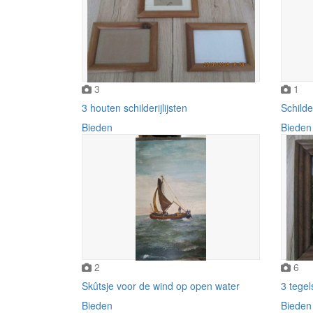
3
1
3 houten schilderijlijsten
Schilde
Bieden
Bieden
2
6
Skûtsje voor de wind op open water
3 tegels
Bieden
Bieden