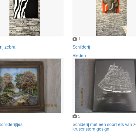
1
rij zebra
Schilderij
Bieden
5
childerijtjes
Schiderij met een soort ets van z
krusenstern gesign