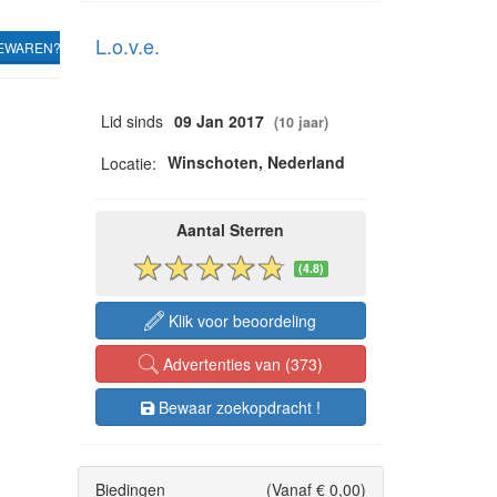
L.o.v.e.
EWAREN?
Lid sinds
09 Jan 2017
(10 jaar)
Winschoten, Nederland
Locatie:
Aantal Sterren
(4.8)
Klik voor beoordeling
Advertenties van (373)
Bewaar zoekopdracht !
Biedingen
(Vanaf € 0,00)