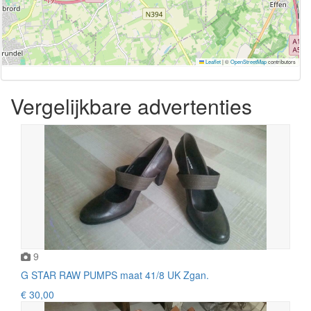
Leaflet
|
©
OpenStreetMap
contributors
Vergelijkbare advertenties
9
G STAR RAW PUMPS maat 41/8 UK Zgan.
€ 30,00