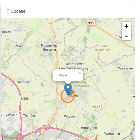
Locatie
+
-
×
België