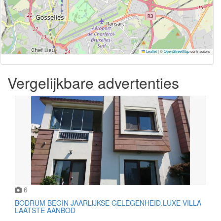
Leaflet
|
©
OpenStreetMap
contributors
Vergelijkbare advertenties
6
BODRUM BEGIN JAARLIJKSE GELEGENHEID.LUXE VILLA
LAATSTE AANBOD