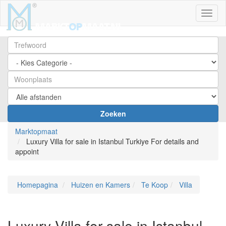
Toggl
Zoeken
Marktopmaat
Luxury Villa for sale in Istanbul Turkiye For details and
appoint
Homepagina
Huizen en Kamers
Te Koop
Villa
Luxury Villa for sale in Istanbul