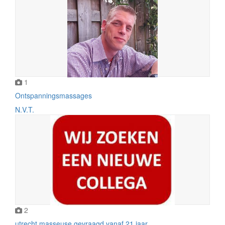
1
Ontspanningsmassages
N.V.T.
2
utrecht masseuse gevraagd vanaf 21 jaar .