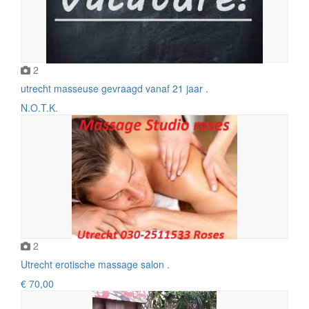
2
utrecht masseuse gevraagd vanaf 21 jaar .
N.O.T.K.
2
Utrecht erotische massage salon .
€ 70,00