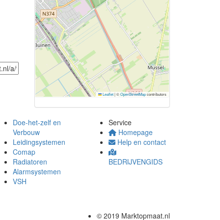
Leaflet
|
©
OpenStreetMap
contributors
Doe-het-zelf en
Service
Verbouw
Homepage
Leidingsystemen
Help en contact
Comap
Radiatoren
BEDRIJVENGIDS
Alarmsystemen
VSH
© 2019 Marktopmaat.nl