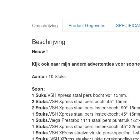
Omschrijving
Product Gegevens
SPECIFICA
Beschrijving
Nieuw !
Kijk ook naar mijn andere advertenties voor soort
Aantal:
10 Stuks
Soort:
1 Suks.
VSH Xpress staal pers bocht 90° 15mm.
2 Stuks.
VSH Xpress staal pers bocht 45° 15mm.
2 Stuks.
VSH Xpress staal pers insteekbocht 90° 15m
1 Stuks.
VSH Xpress staal pers insteekbocht 45° 15m
1 Stuks.
Viega Prestabo 1111 staal pers puntstuk 1/2
1 Stuks.
VSH Xpress staal pers insteekbocht 45° 22m
1 Stuks.
VSH XPress staalverzinkte perskoppeling T-s
1 Stuks.
VSH XPress staalverzinkte perskoppeling re