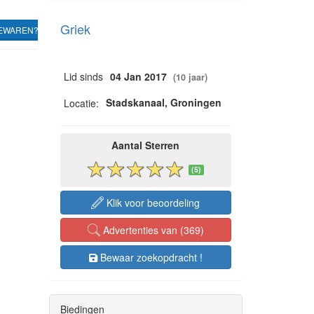
Griek
EWAREN?
Lid sinds
04 Jan 2017
(10 jaar)
Stadskanaal, Groningen
Locatie:
Aantal Sterren
(5)
Klik voor beoordeling
Advertenties van (369)
Bewaar zoekopdracht !
Biedingen