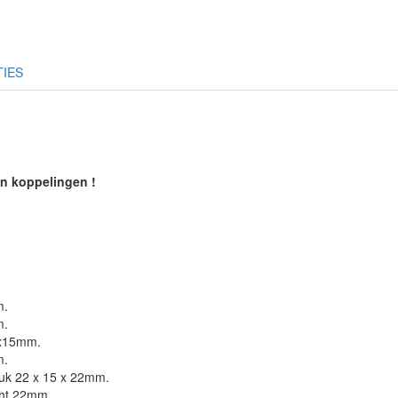
TIES
en koppelingen !
m.
m.
"x15mm.
m.
tuk 22 x 15 x 22mm.
cht 22mm.