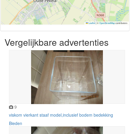
Leaflet
|
©
OpenStreetMap
contributors
Vergelijkbare advertenties
9
viskom vierkant staaf model,inclusief bodem bedekking
Bieden