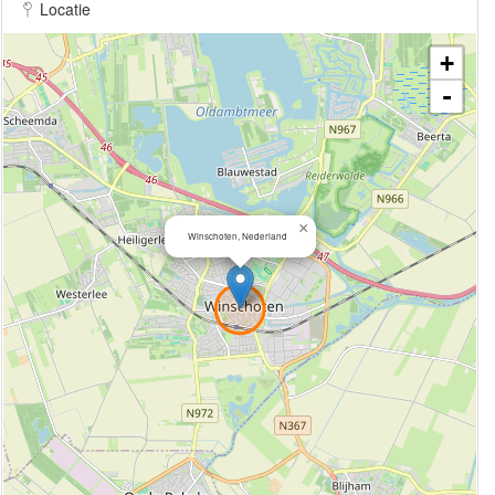
Locatie
+
-
×
Winschoten, Nederland