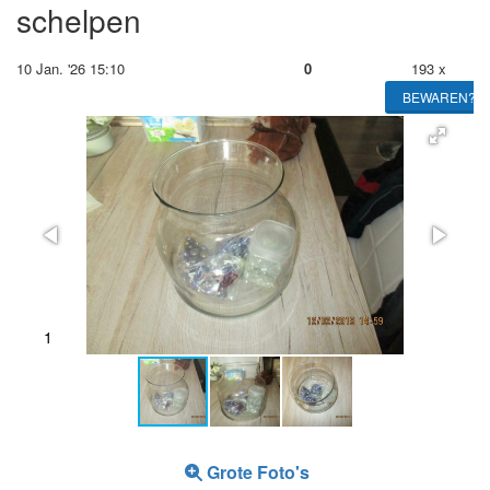
schelpen
10 Jan. '26 15:10
0
193 x
BEWAREN?
1
2
Grote Foto's