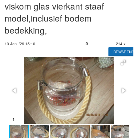
viskom glas vierkant staaf
model,inclusief bodem
bedekking,
10 Jan. '26 15:10
0
214 x
BEWAREN?
2