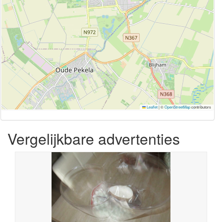
Leaflet
|
©
OpenStreetMap
contributors
Vergelijkbare advertenties