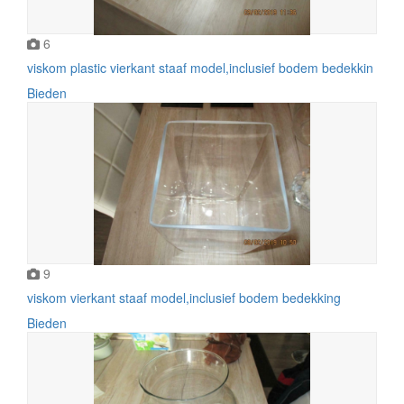
6
viskom plastic vierkant staaf model,inclusief bodem bedekkin
Bieden
9
viskom vierkant staaf model,inclusief bodem bedekking
Bieden