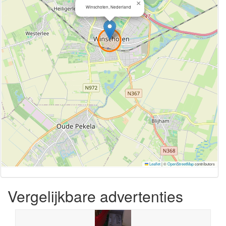
×
Winschoten, Nederland
Leaflet
|
©
OpenStreetMap
contributors
Vergelijkbare advertenties