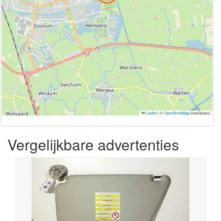
Leaflet
|
©
OpenStreetMap
contributors
Vergelijkbare advertenties