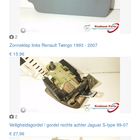
2
Zonneklep links Renault Twingo 1993 - 2007
€ 15,96
2
Veiligheidsgordel / gordel rechts achter Jaguar S-type 99-07
€ 27,96