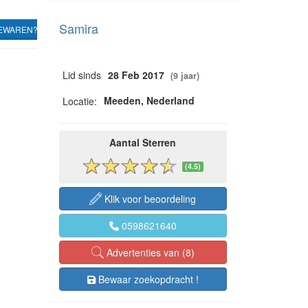
Samira
EWAREN?
Lid sinds
28 Feb 2017
(9 jaar)
Meeden, Nederland
Locatie:
Aantal Sterren
(4.5)
Klik voor beoordeling
0598621640
Advertenties van (8)
Bewaar zoekopdracht !