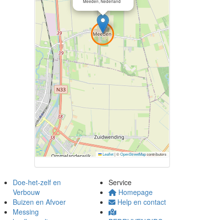
Meeden, Nederland
Leaflet
|
©
OpenStreetMap
contributors
Doe-het-zelf en
Service
Verbouw
Homepage
Buizen en Afvoer
Help en contact
Messing