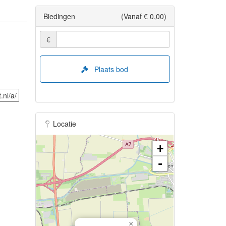
Biedingen
(Vanaf € 0,00)
€
Plaats bod
Locatie
+
-
×