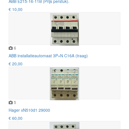
ABB E215-16-11B (Prijs perstuk).
€ 10,00
6
ABB installatieautomaat 3P+N C16A (traag)
€ 20,00
5
Hager xN510d1 29000
€ 60,00