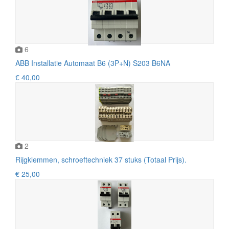
6
ABB Installatie Automaat B6 (3P+N) S203 B6NA
€ 40,00
2
Rijg­klem­men, schroef­tech­niek 37 stuks (Totaal Prijs).
€ 25,00