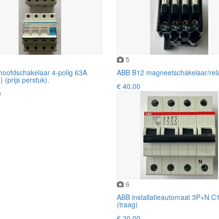
5
hoofdschakelaar 4-polig 63A
ABB B12 magneetschakelaar/rel
 (prijs perstuk).
€ 40,00
0
6
ABB installatieautomaat 3P+N C
(traag)
€ 20,00