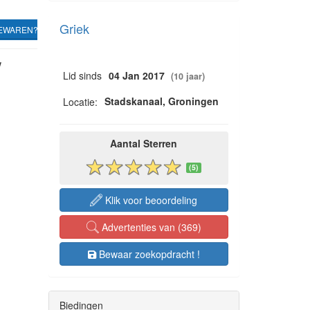
Griek
EWAREN?
w
Lid sinds
04 Jan 2017
(10 jaar)
Stadskanaal, Groningen
Locatie:
Aantal Sterren
(5)
Klik voor beoordeling
Advertenties van (369)
Bewaar zoekopdracht !
Biedingen