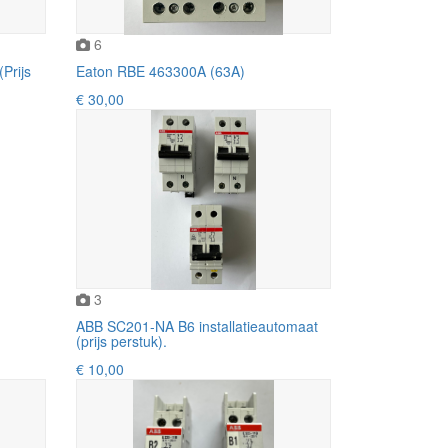
6
Prijs
Eaton RBE 463300A (63A)
€ 30,00
3
ABB SC201-NA B6 installatieautomaat
(prijs perstuk).
€ 10,00