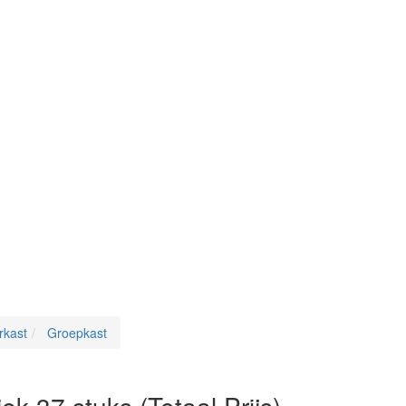
rkast
Groepkast