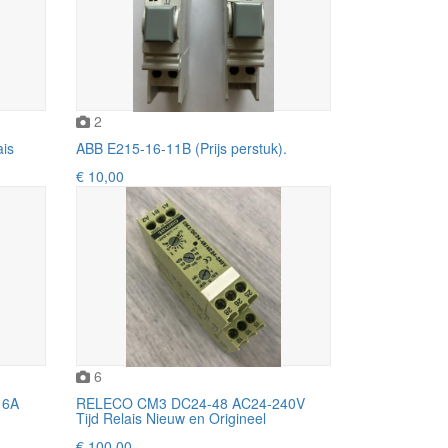
2
ais
ABB E215-16-11B (Prijs perstuk).
€ 10,00
6
16A
RELECO CM3 DC24-48 AC24-240V
Tijd Relais Nieuw en Origineel
€ 100,00