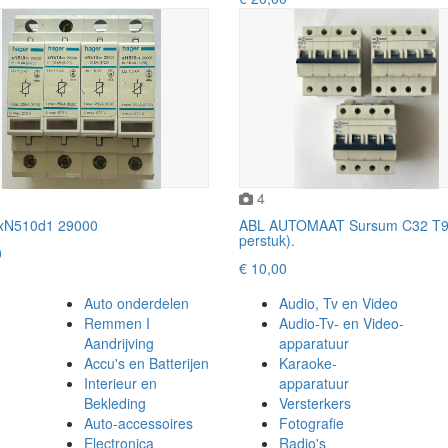
4
xN510d1 29000
ABL AUTOMAAT Sursum C32 T9 (
perstuk).
0
€ 10,00
Auto onderdelen
Audio, Tv en Video
Remmen I
Audio-Tv- en Video-
Aandrijving
apparatuur
Accu's en Batterijen
Karaoke-
Interieur en
apparatuur
Bekleding
Versterkers
Auto-accessoires
Fotografie
Electronica
Radio's