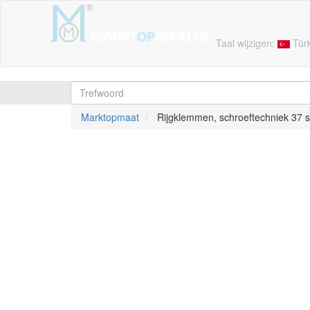
Taal wijzigen:
Tür
Marktopmaat
Rijg­klem­men, schroef­tech­niek 37 s