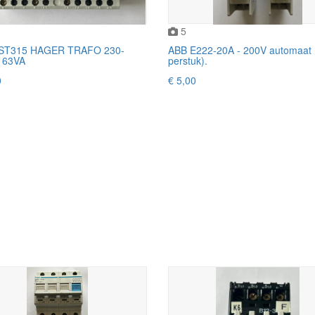
5
 ST315 HAGER TRAFO 230-
ABB E222-20A - 200V automaat (
 63VA
perstuk).
0
€ 5,00