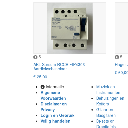
5
5
ABL Sursum RCCB FIP4303
Hager 
Aardlekschakelaar
€ 60,0
€ 25,00
Informatie
Muziek en
Algemene
Instrumenten
Voorwaarden
Behuizingen en
Disclaimer en
Koffers
Privacy
Gitaar en
Login en Gebruik
Basgitaren
Veilig handelen
Dj-sets en
Draaitafels