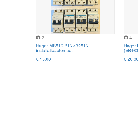
2
4
Hager MB516 B16 432516
Hager 
installatieautomaat
(SB463)
€ 15,00
€ 20,0