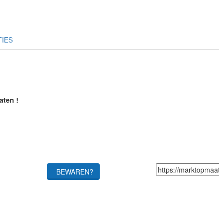
TIES
aten !
BEWAREN?