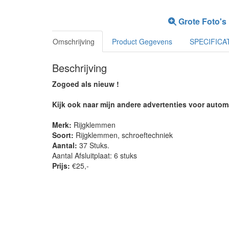
Grote Foto's
Omschrijving
Product Gegevens
SPECIFICA
Beschrijving
Zogoed als nieuw !
Kijk ook naar mijn andere advertenties voor autom
Merk:
Rijg­klem­men
Soort:
Rijg­klem­men, schroef­tech­niek
Aantal:
37 Stuks.
Aantal Afsluitplaat: 6 stuks
Prijs:
€25,-