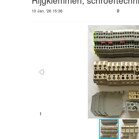
Rijg­klem­men, schroef­tech­n
10 Jan. '26 15:36
0
2