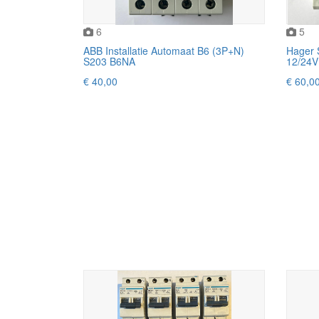
6
5
ABB Installatie Automaat B6 (3P+N)
Hager
S203 B6NA
12/24V
€ 40,00
€ 60,0