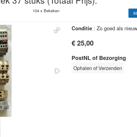
iek 37 stuks (Totaal Prijs).
104 x
Bekeken
B
Conditie
: Zo goed als nieu
€ 25,00
PostNL of Bezorging
Ophalen of Verzenden