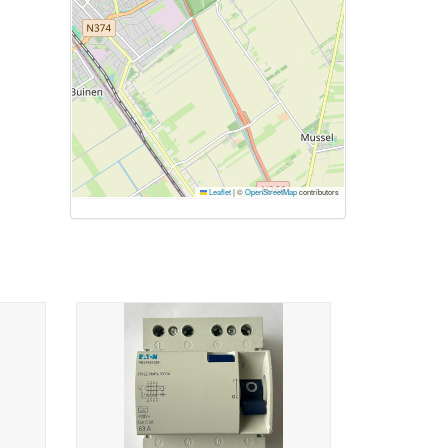
Leaflet
|
©
OpenStreetMap
contributors