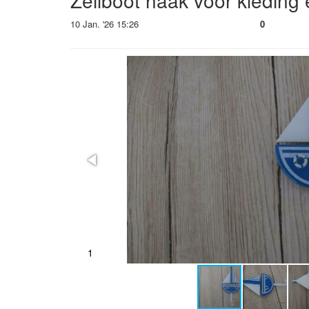
Zeilboot haak voor kleding 
10 Jan. '26 15:26
0
1
2