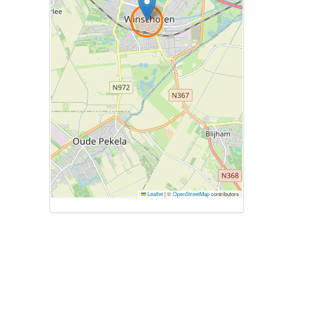
Leaflet
|
©
OpenStreetMap
contributors