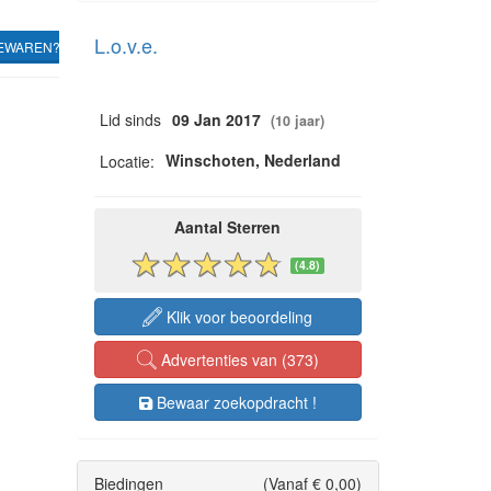
L.o.v.e.
EWAREN?
Lid sinds
09 Jan 2017
(10 jaar)
Winschoten, Nederland
Locatie:
Aantal Sterren
(4.8)
Klik voor beoordeling
Advertenties van (373)
Bewaar zoekopdracht !
Biedingen
(Vanaf € 0,00)