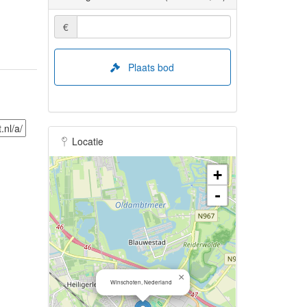
€
Plaats bod
Locatie
+
-
×
Winschoten, Nederland