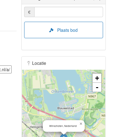
€
Plaats bod
Locatie
+
-
×
Winschoten, Nederland