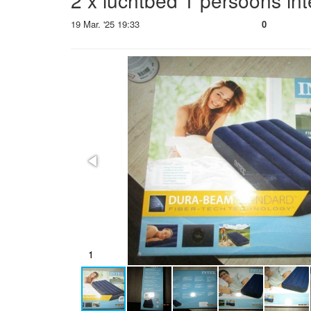
2 x luchtbed 1 persoons int
19 Mar. '25 19:33
0
1
2