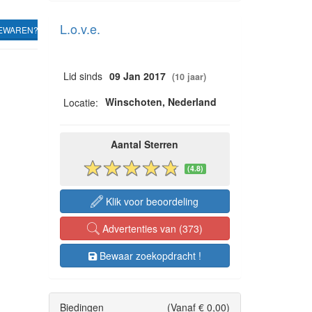
L.o.v.e.
EWAREN?
Lid sinds
09 Jan 2017
(10 jaar)
Winschoten, Nederland
Locatie:
Aantal Sterren
(4.8)
Klik voor beoordeling
Advertenties van (373)
Bewaar zoekopdracht !
Biedingen
(Vanaf € 0,00)