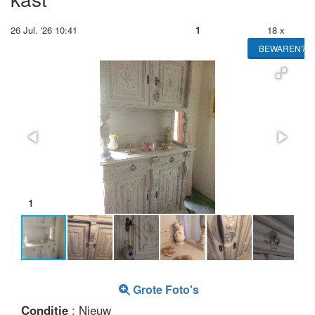
26 Jul. '26 10:41
1
18 x
BEWAREN?
1
2
Grote Foto's
Conditie
: Nieuw