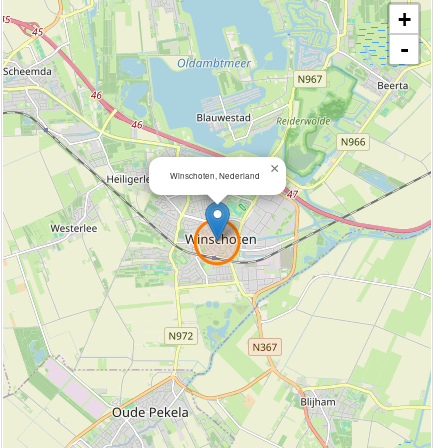
+
-
×
Winschoten, Nederland