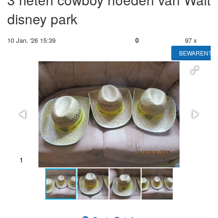
disney park
10 Jan. '26 15:39
0
97 x
BEWAREN?
1
2