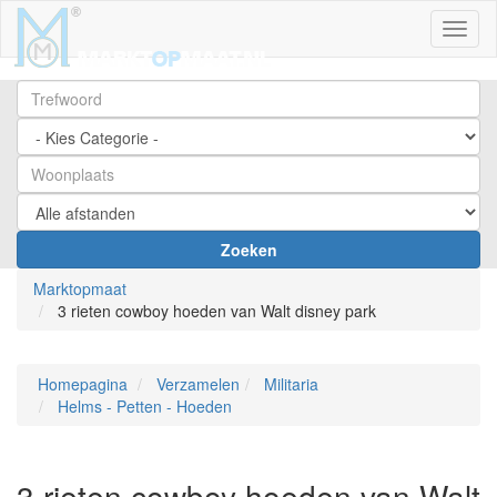
Toggl
Zoeken
Marktopmaat
3 rieten cowboy hoeden van Walt disney park
Homepagina
Verzamelen
Militaria
Helms - Petten - Hoeden
3 rieten cowboy hoeden van Walt