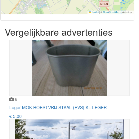
Leaflet
|
©
OpenStreetMap
contributors
Vergelijkbare advertenties
6
Leger MOK ROESTVRIJ STAAL (RVS) KL LEGER
€ 5,00