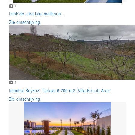
1
Izmir'de ultra luks malikane..
Zie omschrijving
1
Istanbul Beykoz- Türkiye 6.700 m2 (Villa-Konut) Arazi.
Zie omschrijving