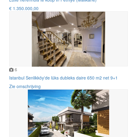
€ 1.350.000,00
6
Istanbul Senlikköy'de lüks dubleks daire ​​​650 m2 net 9+1
Zie omschrijving