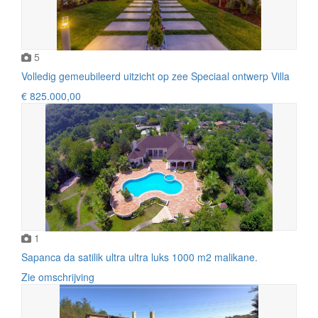
5
Volledig gemeubileerd uitzicht op zee Speciaal ontwerp Villa
€ 825.000,00
1
Sapanca da satilik ultra ultra luks 1000 m2 malikane.
Zie omschrijving