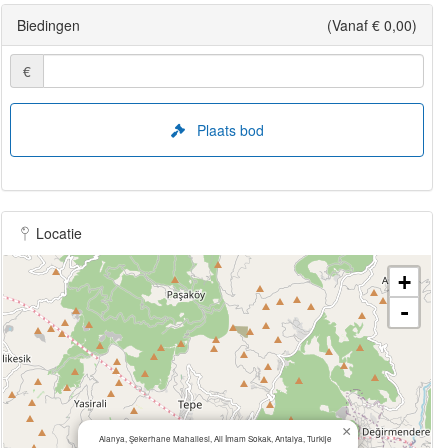
Biedingen
(Vanaf € 0,00)
€
Plaats bod
Locatie
+
-
×
Alanya, Şekerhane Mahallesi, Ali İmam Sokak, Antalya, Turkije