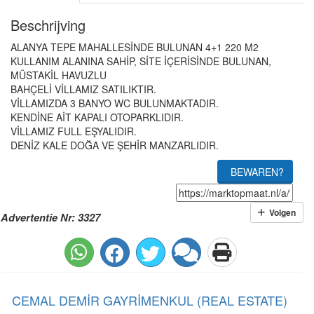
Beschrijving
ALANYA TEPE MAHALLESİNDE BULUNAN 4+1 220 M2
KULLANIM ALANINA SAHİP, SİTE İÇERİSİNDE BULUNAN,
MÜSTAKİL HAVUZLU
BAHÇELİ VİLLAMIZ SATILIKTIR.
VİLLAMIZDA 3 BANYO WC BULUNMAKTADIR.
KENDİNE AİT KAPALI OTOPARKLIDIR.
VİLLAMIZ FULL EŞYALIDIR.
DENİZ KALE DOĞA VE ŞEHİR MANZARLIDIR.
BEWAREN?
Volgen
Advertentie Nr: 3327
CEMAL DEMİR GAYRİMENKUL (REAL ESTATE)