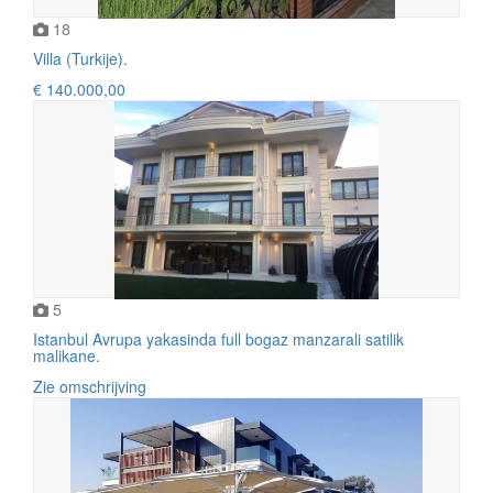
18
Villa (Turkije).
€ 140.000,00
5
Istanbul Avrupa yakasinda full bogaz manzarali satilik
malikane.
Zie omschrijving