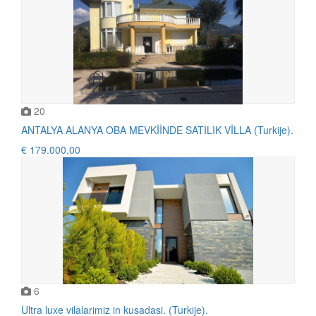
20
ANTALYA ALANYA OBA MEVKİİNDE SATILIK VİLLA (Turkije).
€ 179.000,00
6
Ultra luxe vilalarimiz in kusadasi. (Turkije).