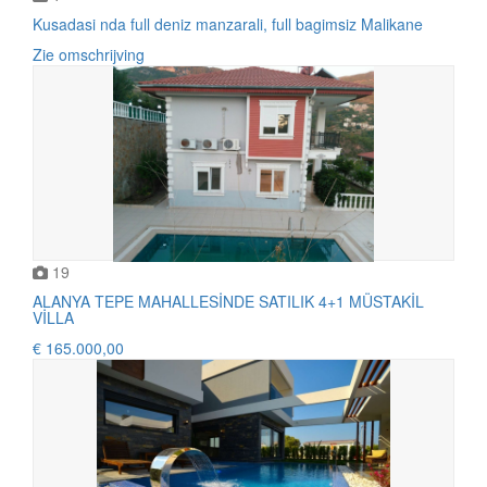
Kusadasi nda full deniz manzarali, full bagimsiz Malikane
Zie omschrijving
19
ALANYA TEPE MAHALLESİNDE SATILIK 4+1 MÜSTAKİL
VİLLA
€ 165.000,00