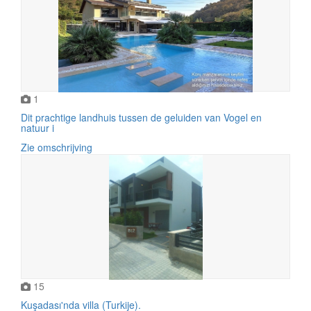
1
Dit prachtige landhuis tussen de geluiden van Vogel en
natuur i
Zie omschrijving
15
Kuşadası'nda villa (Turkije).