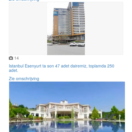
14
Istanbul Esenyurt ta son 47 adet dairemiz, toplamda 250
adet.
Zie omschrijving