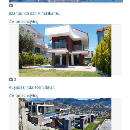
1
Istanbul da satilik malikane...
Zie omschrijving
3
Kuşadası'nda son villalar.
Zie omschrijving