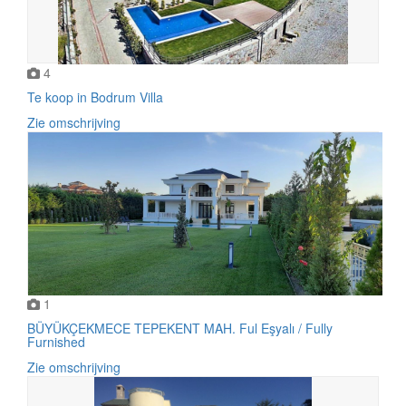
4
Te koop in Bodrum Villa
Zie omschrijving
1
BÜYÜKÇEKMECE TEPEKENT MAH. Ful Eşyalı / Fully
Furnished
Zie omschrijving