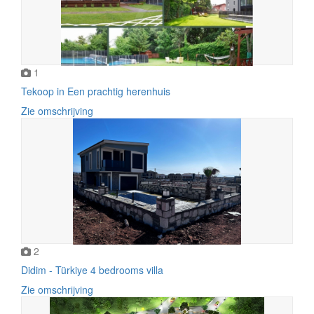
1
Tekoop in Een prachtig herenhuis
Zie omschrijving
2
Didim - Türkiye 4 bedrooms villa
Zie omschrijving