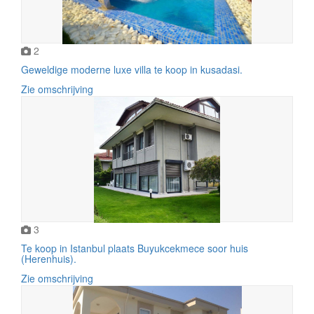
2
Geweldige moderne luxe villa te koop in kusadasi.
Zie omschrijving
3
Te koop in Istanbul plaats Buyukcekmece soor huis
(Herenhuis).
Zie omschrijving