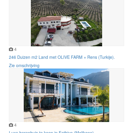
4
246 Duizen m2 Land met OLIVE FARM + Rens (Turkije).
Zie omschrijving
4
Luxe herenhuis te koop in Fethiye (Malikane)