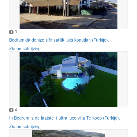
3
Bodrum'da denize sifir satilik luks konutlar. (Turkije).
Zie omschrijving
4
In Bodrum is de laatste 1 ultra luxe villa Te koop (Turkije).
Zie omschrijving