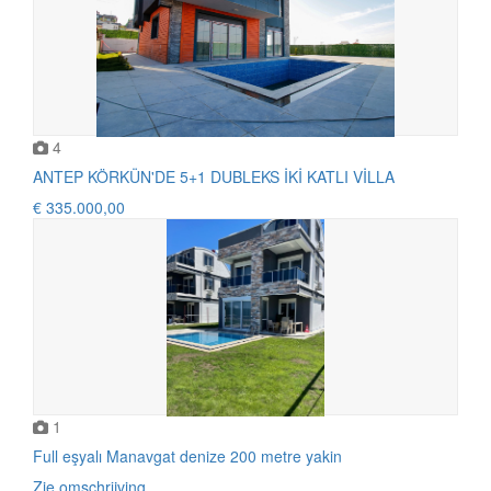
4
ANTEP KÖRKÜN'DE 5+1 DUBLEKS İKİ KATLI VİLLA
€ 335.000,00
1
Full eşyalı Manavgat denize 200 metre yakin
Zie omschrijving