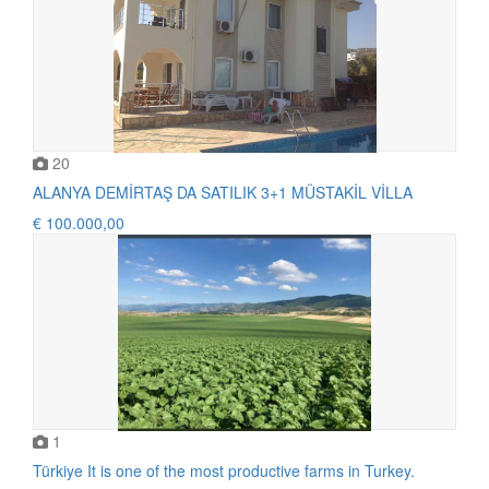
20
ALANYA DEMİRTAŞ DA SATILIK 3+1 MÜSTAKİL VİLLA
€ 100.000,00
1
Türkiye It is one of the most productive farms in Turkey.