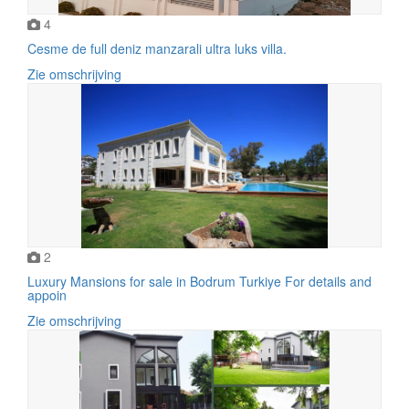
4
Cesme de full deniz manzarali ultra luks villa.
Zie omschrijving
2
Luxury Mansions for sale in Bodrum Turkiye For details and
appoin
Zie omschrijving