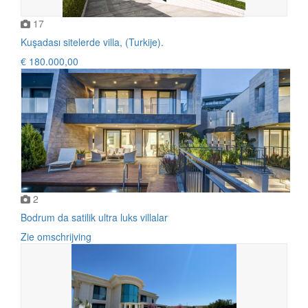
17
Kuşadası sitelerde villa, (Turkije).
€ 180.000,00
2
Bodrum da satilik ultra luks villalar
Zie omschrijving