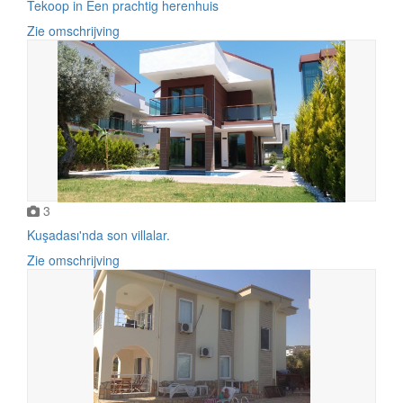
Tekoop in Een prachtig herenhuis
Zie omschrijving
3
Kuşadası'nda son villalar.
Zie omschrijving