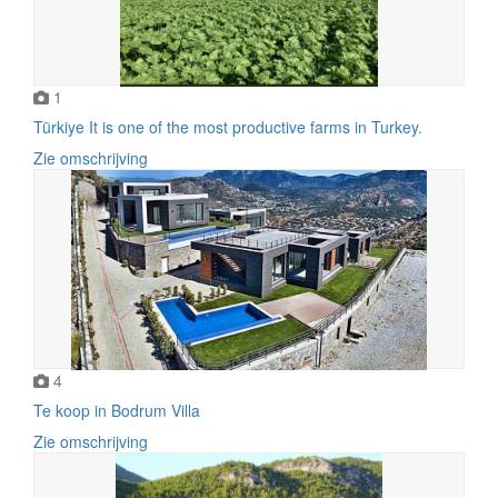
1
Türkiye It is one of the most productive farms in Turkey.
Zie omschrijving
4
Te koop in Bodrum Villa
Zie omschrijving