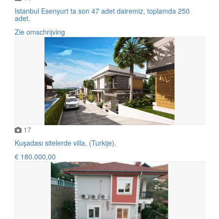
Istanbul Esenyurt ta son 47 adet dairemiz, toplamda 250
adet.
Zie omschrijving
17
Kuşadası sitelerde villa, (Turkije).
€ 180.000,00