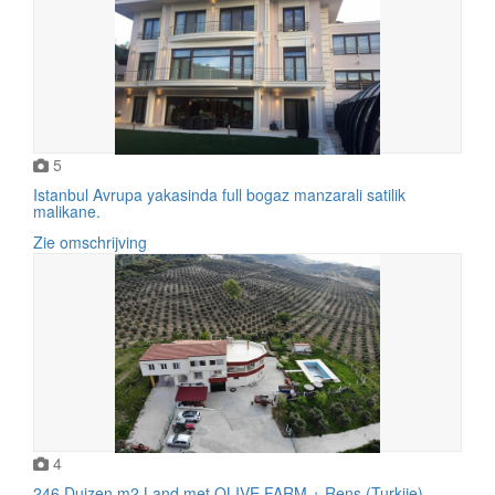
5
Istanbul Avrupa yakasinda full bogaz manzarali satilik
malikane.
Zie omschrijving
4
246 Duizen m2 Land met OLIVE FARM + Rens (Turkije).