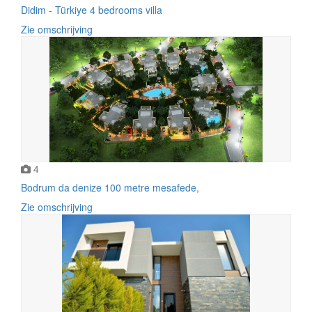
Didim - Türkiye 4 bedrooms villa
Zie omschrijving
4
Bodrum da denize 100 metre mesafede,
Zie omschrijving