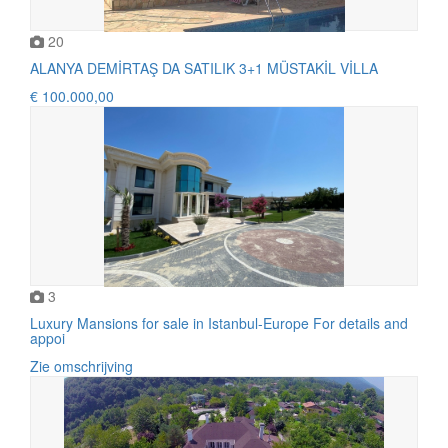
20
ALANYA DEMİRTAŞ DA SATILIK 3+1 MÜSTAKİL VİLLA
€ 100.000,00
3
Luxury Mansions for sale in Istanbul-Europe For details and
appoi
Zie omschrijving