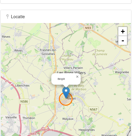
Locatie
+
-
×
België