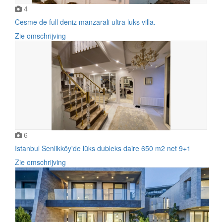
4
Cesme de full deniz manzarali ultra luks villa.
Zie omschrijving
6
Istanbul Senlikköy'de lüks dubleks daire ​​​650 m2 net 9+1
Zie omschrijving