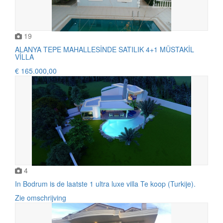
19
ALANYA TEPE MAHALLESİNDE SATILIK 4+1 MÜSTAKİL
VİLLA
€ 165.000,00
4
In Bodrum is de laatste 1 ultra luxe villa Te koop (Turkije).
Zie omschrijving