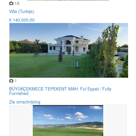
18
Villa (Turkije).
€ 140.000,00
1
BÜYÜKÇEKMECE TEPEKENT MAH. Ful Eşyalı / Fully
Furnished
Zie omschrijving