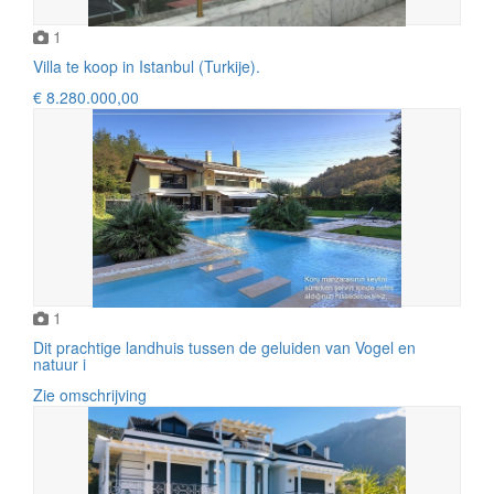
1
Villa te koop in Istanbul (Turkije).
€ 8.280.000,00
1
Dit prachtige landhuis tussen de geluiden van Vogel en
natuur i
Zie omschrijving