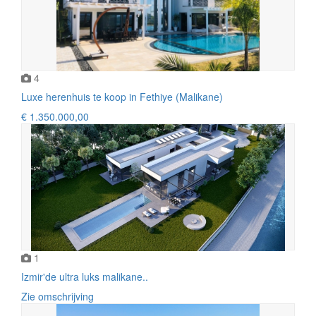
4
Luxe herenhuis te koop in Fethiye (Malikane)
€ 1.350.000,00
1
Izmir'de ultra luks malikane..
Zie omschrijving