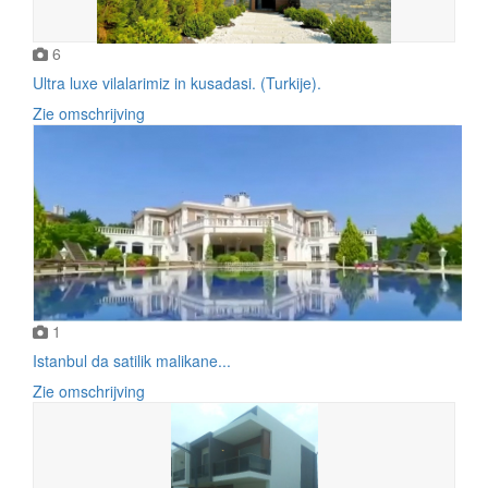
6
Ultra luxe vilalarimiz in kusadasi. (Turkije).
Zie omschrijving
1
Istanbul da satilik malikane...
Zie omschrijving