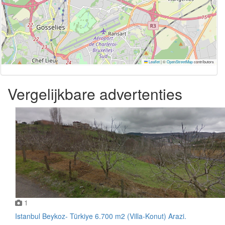
Leaflet
|
©
OpenStreetMap
contributors
Vergelijkbare advertenties
1
Istanbul Beykoz- Türkiye 6.700 m2 (Villa-Konut) Arazi.