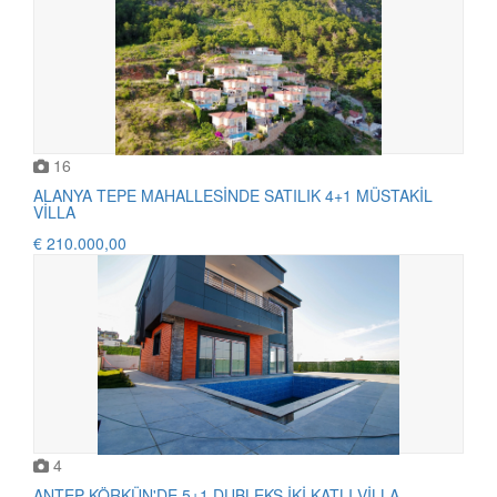
16
ALANYA TEPE MAHALLESİNDE SATILIK 4+1 MÜSTAKİL
VİLLA
€ 210.000,00
4
ANTEP KÖRKÜN'DE 5+1 DUBLEKS İKİ KATLI VİLLA