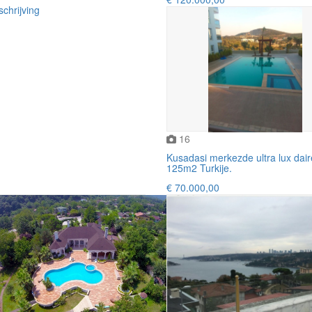
chrijving
16
Kusadasi merkezde ultra lux dai
125m2 Turkije.
€ 70.000,00