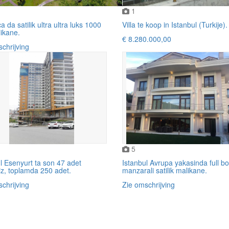
1
 da satilik ultra ultra luks 1000
Villa te koop in Istanbul (Turkije).
ikane.
€ 8.280.000,00
chrijving
5
l Esenyurt ta son 47 adet
Istanbul Avrupa yakasinda full b
iz, toplamda 250 adet.
manzarali satilik malikane.
chrijving
Zie omschrijving