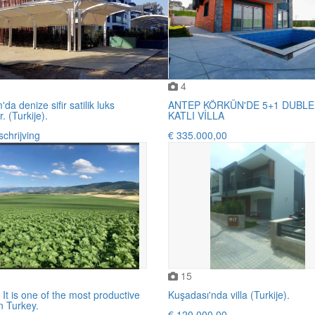
4
da denize sifir satilik luks
ANTEP KÖRKÜN'DE 5+1 DUBLEK
. (Turkije).
KATLI VİLLA
chrijving
€ 335.000,00
15
 It is one of the most productive
Kuşadası'nda villa (Turkije).
n Turkey.
€ 120.000,00