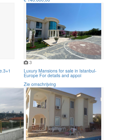
3
re.3+1
Luxury Mansions for sale in Istanbul-
Europe For details and appoi
Zie omschrijving