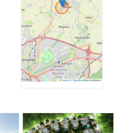
Leaflet
|
©
OpenStreetMap
contributors