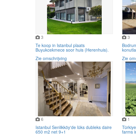
3
3
Te koop in Istanbul plaats
Bodrum'
Buyukcekmece soor huis (Herenhuis).
konutlar
Zie omschrijving
Zie oms
6
1
Istanbul Senlikköy'de lüks dubleks daire ​​​
Türkiye
650 m2 net 9+1
farms i