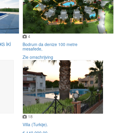
4
S İKİ
Bodrum da denize 100 metre
mesafede,
Zie omschrijving
18
Villa (Turkije).
€ 140.000,00