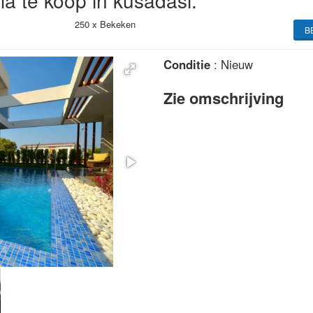
la te koop in kusadasi.
250 x
Bekeken
B
Conditie
: Nieuw
Zie omschrijving