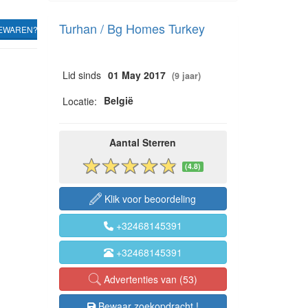
Turhan / Bg Homes Turkey
EWAREN?
Lid sinds
01 May 2017
(9 jaar)
België
Locatie:
Aantal Sterren
(4.8)
Klik voor beoordeling
+32468145391
+32468145391
Advertenties van (53)
Bewaar zoekopdracht !