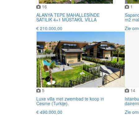
16
1
ALANYA TEPE MAHALLESİNDE
Sapanca
SATILIK 4+1 MÜSTAKİL VİLLA
m2 mal
€ 210.000,00
Zie oms
5
14
Luxe villa met zwembad te koop in
Istanbu
Cesme (Turkije).
dairem
€ 490.000,00
Zie oms