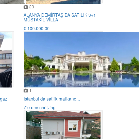
20
ALANYA DEMİRTAŞ DA SATILIK 3+1
MÜSTAKİL VİLLA
€ 100.000,00
1
ogaz
Istanbul da satilik malikane...
Zie omschrijving