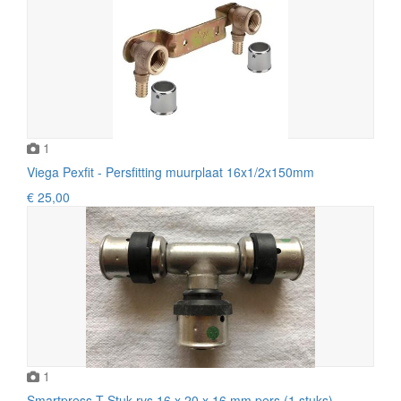
1
Viega Pexfit - Persfitting muurplaat 16x1/2x150mm
€ 25,00
1
Smartpress T-Stuk rvs 16 x 20 x 16 mm pers (1 stuks).