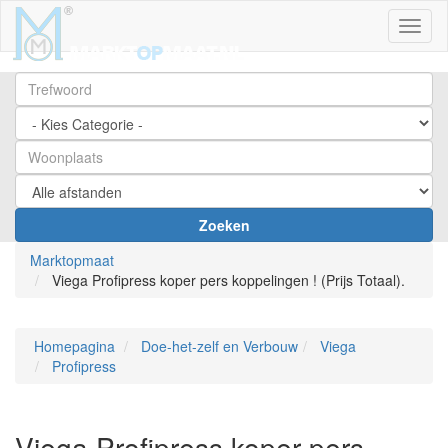
Toggl
Zoeken
Marktopmaat
Viega Profipress koper pers koppelingen ! (Prijs Totaal).
Homepagina
Doe-het-zelf en Verbouw
Viega
Profipress
Viega Profipress koper pers