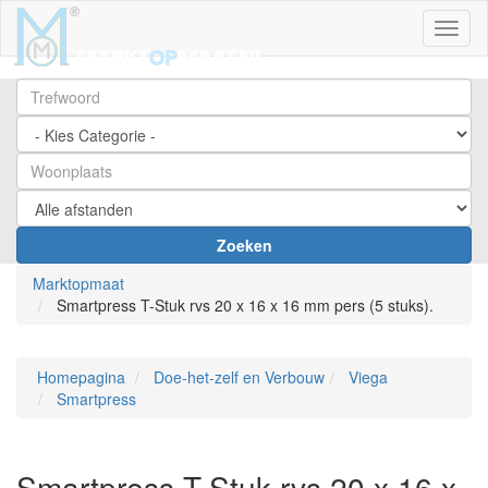
Toggl
Zoeken
Marktopmaat
Smartpress T-Stuk rvs 20 x 16 x 16 mm pers (5 stuks).
Homepagina
Doe-het-zelf en Verbouw
Viega
Smartpress
Smartpress T-Stuk rvs 20 x 16 x