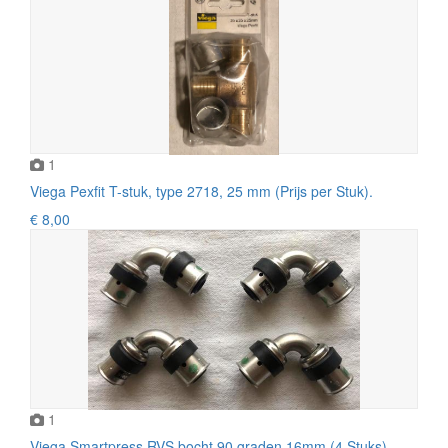
1
Viega Pexfit T-stuk, type 2718, 25 mm (Prijs per Stuk).
€ 8,00
1
Viega Smartpress RVS bocht 90 graden 16mm (4 Stuks).