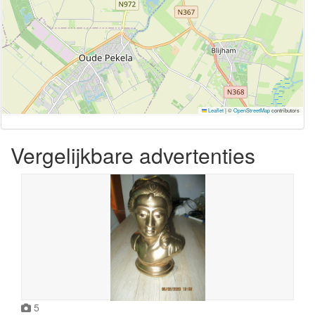
Leaflet
|
©
OpenStreetMap
contributors
Vergelijkbare advertenties
5