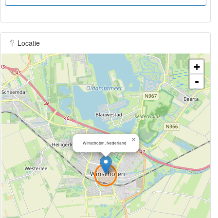
Locatie
+
-
×
Winschoten, Nederland