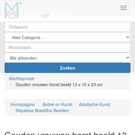
Toggl
Zoeken
Marktopmaat
Gouden vrouwen borst beeld 13 x 10 x 23 cm
Homepagina
Antiek en Kunst
Aziatische Kunst
Nepalese Boeddha Beelden
Gouden vrouwen borst beeld 13