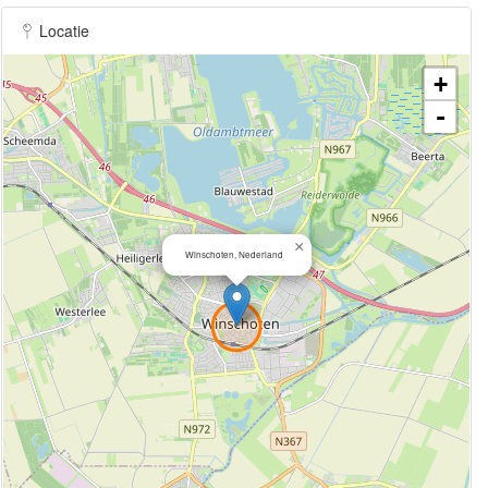
Locatie
+
-
×
Winschoten, Nederland