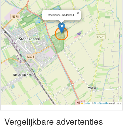
×
Stadskanaal, Nederland
Leaflet
|
©
OpenStreetMap
contributors
Vergelijkbare advertenties